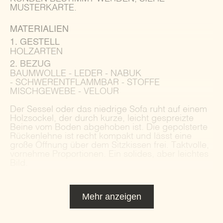
MUSTERKARTE.
MATERIALIEN
1. GESTELL
HOLZARTEN
2. BEZUG
BAUMWOLLE - LEDER - NABUK
- SCHWERENTFLAMMBAR - STOFFE
MISCHGEWEBE - VELOUR
Der Sessel oder das niedrige Sofa ruht auf einem
Holzsockel, der durch kurze, leicht gespreizte
Beine vom Boden abgehoben ist. Die gepolsterte
Rückenlehne ist recht kompakt und lässt eine
große Öffnung über dem Sitzkissen frei. Taktvolle,
vornehme Proportionen. Ein solides, aber leichtes
Bild.
Mehr anzeigen