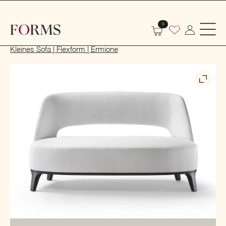
0
Start
Indoor
Sofas und Sessel
Sofas
Kleines Sofa | Flexform | Ermione