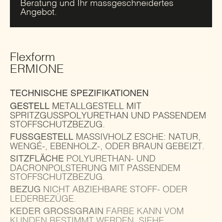
Beratung und Ihr massgeschneidertes
Angebot.
Flexform
ERMIONE
TECHNISCHE SPEZIFIKATIONEN
GESTELL
METALLGESTELL MIT
SPRITZGUSSPOLYURETHAN UND PASSENDEM
STOFFSCHUTZBEZUG.
FUSSGESTELL
MASSIVHOLZ ESCHE: NATUR,
WENGÉ-, EBENHOLZ-, ODER BRAUN GEBEIZT.
SITZFLÄCHE
POLYURETHAN- UND
DACRONPOLSTERUNG MIT PASSENDEM
STOFFSCHUTZBEZUG.
BEZUG
NICHT ABZIEHBARE STOFF- ODER
LEDERBEZÜGE.
KEDER GROSSGRAIN
FARBE KANN VOM
KUNDEN BESTIMMT WERDEN, SIEHE