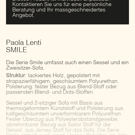
Kontaktieren Sie uns für eine persönliche
Beratung und Ihr massgeschneidertes
Angebot.
Paola Lenti
SMILE
Die Serie Smile umfasst auch einen Sessel und ein
Zweisitzer-Sofa.
Struktur
: lackiertes Holz, gepolstert mit
strapazierfähigem, geschäumtem Polyurethan.
Polsterung: fester Bezug aus Blend-Stoff oder
passenden Blend- und Dots-Stoffen.
Sessel und 2-sitziger Sofa mit Basis aus
thermogeformtem Kunststoff und Polsterung aus
kaltgeschäumtem unverformbarem Polyurethan.
Fester Überzug aus Polyesterabstandgewebe;
abnehmbarer Bezug aus Sailor Stoff für der
Sessel, aus Jersey Stoff für das Sofa. Die Serie