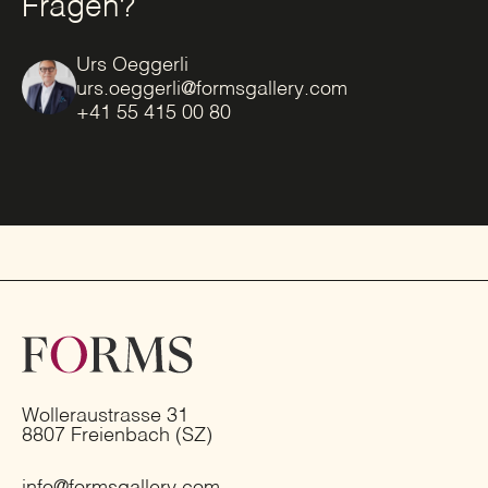
Fragen?
Urs Oeggerli
urs.oeggerli@formsgallery.com
+41 55 415 00 80
Wolleraustrasse 31
8807 Freienbach (SZ)
info@formsgallery.com