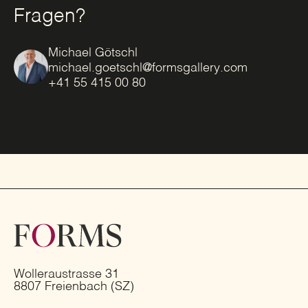
Fragen?
Michael Götschl
michael.goetschl@formsgallery.com
+41 55 415 00 80
Wolleraustrasse 31
8807 Freienbach (SZ)