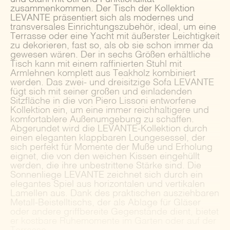
zusammenkommen. Der Tisch der Kollektion
LEVANTE präsentiert sich als modernes und
transversales Einrichtungszubehör, ideal, um eine
Terrasse oder eine Yacht mit äußerster Leichtigkeit
zu dekorieren, fast so, als ob sie schon immer da
gewesen wären. Der in sechs Größen erhältliche
Tisch kann mit einem raffinierten Stuhl mit
Armlehnen komplett aus Teakholz kombiniert
werden. Das zwei- und dreisitzige Sofa LEVANTE
fügt sich mit seiner großen und einladenden
Sitzfläche in die von Piero Lissoni entworfene
Kollektion ein, um eine immer reichhaltigere und
komfortablere Außenumgebung zu schaffen.
Abgerundet wird die LEVANTE-Kollektion durch
einen eleganten klappbaren Loungesessel, der
sich perfekt für Momente der Muße und Erholung
eignet, die von den weichen Kissen eingehüllt
werden, die ihre unbestrittene Stärke sind. Die
Sonnenliege LEVANTE zeichnet sich durch ein
elegantes Spiel aus horizontalen und vertikalen
Lamellen aus. Dank des praktischen ausziehbaren
Metall-Beistelltischs, der als Ablage für Gläser
oder andere griffbereite Gegenstände dient, bietet
er kostbare Ruhemomente im Garten oder auf der