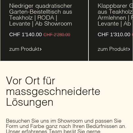
Niedriger quadratischer
Klappbarer G
Garten-Beistelltisch aus
aus Teakholz
Teakholz | RODA |
Armlehnen | 
Levante | Ab Showroom
Levante | A
CHF
1'140.00
CHF
1'310.00
CHF
2'280.00
zum Produkt
zum Produkt
Vor Ort für
massgeschneiderte
Lösungen
Besuchen Sie uns im Showroom und passen Sie
Form und Farbe ganz nach Ihren Bedürfnissen an.
Unser erfahrenes Team berät Sie gerne.