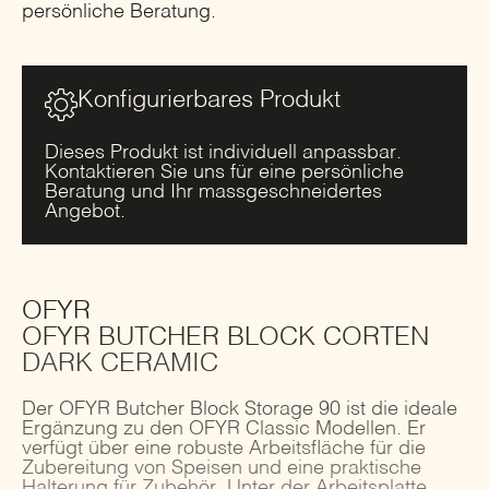
persönliche Beratung.
Konfigurierbares Produkt
Dieses Produkt ist individuell anpassbar.
Kontaktieren Sie uns für eine persönliche
Beratung und Ihr massgeschneidertes
Angebot.
OFYR
OFYR BUTCHER BLOCK CORTEN
DARK CERAMIC
Der OFYR Butcher Block Storage 90 ist die ideale
Ergänzung zu den OFYR Classic Modellen. Er
verfügt über eine robuste Arbeitsfläche für die
Zubereitung von Speisen und eine praktische
Halterung für Zubehör. Unter der Arbeitsplatte