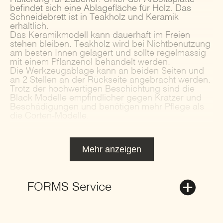
befindet sich eine Ablagefläche für Holz. Das
Schneidebrett ist in Teakholz und Keramik
erhältlich.
Das Keramikmodell kann dauerhaft im Freien
stehen bleiben. Teakholz wird bei Nichtbenutzung
am besten Innen gelagert und sollte regelmässig
mit einem Pflanzenöl behandelt werden.
Die Werkzeugablage kann an beiden Seiten und
an 2 Stellen an der Rückseite angebracht werden.
Trotz der hochwertigen Beschichtung sind die
Black Modelle empfindlicher gegen Kratzer und
Beschädigungen und benötigen mehr Pflege als
die Corten-Modelle.
Mehr anzeigen
FORMS Service