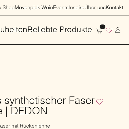
e Shop
Mövenpick Wein
Events
Inspire
Über uns
Kontakt
0
uheiten
Beliebte Produkte
 synthetischer Faser
e | DEDON
Faser mit Rückenlehne