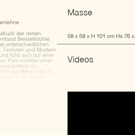
Masse
kenlehne.
sdruck der reinen
58 x 58 x H 101 cm Hs 76 
fasst Beistellstühle,
i unterschiedlichen
n, Texturen und Mustern
d fühlt sich auf einer
Videos
m Pool inmitten einer
und einfach zu
und bringt Menschen zu
 tief in die Nacht.