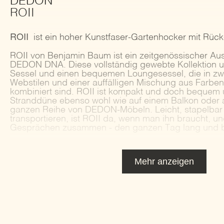
DEDON
ROII
ROII
ist ein hoher Kunstfaser-Gartenhocker mit Rüc
ROII von Benjamin Baum ist ein zeitgenössischer Au
DEDON DNA. Diese vollständig gewebte Kollektion um
Sessel und einen bequemen Loungesessel, die in zwe
Webstilen und einer auffälligen Mischung aus Farbe
kombiniert sind. ROII ist kompakt und doch bequem un
Stranddüne ebenso wohl wie auf einem Balkon oder a
ganzen Reihe von DEDON-Möbeln. Leicht, stapelbar 
transportieren, ist ROII da, wenn man ihn braucht, 
Gesprächen zusammen - den ganzen Tag lang und bis
Mehr anzeigen