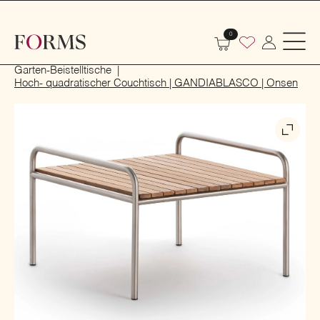
0
Start
Outdoor
Garten- und Terrassenmöbel
Garten-Beistelltische
Hoch- quadratischer Couchtisch | GANDIABLASCO | Onsen