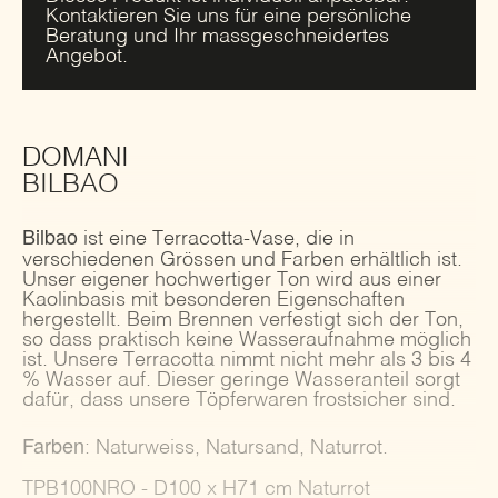
Kontaktieren Sie uns für eine persönliche
Beratung und Ihr massgeschneidertes
Angebot.
DOMANI
BILBAO
Bilbao
ist eine Terracotta-Vase, die in
verschiedenen Grössen und Farben erhältlich ist.
Unser eigener hochwertiger Ton wird aus einer
Kaolinbasis mit besonderen Eigenschaften
hergestellt. Beim Brennen verfestigt sich der Ton,
so dass praktisch keine Wasseraufnahme möglich
ist. Unsere Terracotta nimmt nicht mehr als 3 bis 4
% Wasser auf. Dieser geringe Wasseranteil sorgt
dafür, dass unsere Töpferwaren frostsicher sind.
Farben
: Naturweiss, Natursand, Naturrot.
TPB100NRO - D100 x H71 cm Naturrot