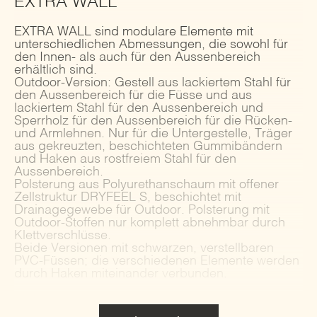
EXTRA WALL
EXTRA WALL sind modulare Elemente mit
unterschiedlichen Abmessungen, die sowohl für
den Innen- als auch für den Aussenbereich
erhältlich sind.
Outdoor-Version: Gestell aus lackiertem Stahl für
den Aussenbereich für die Füsse und aus
lackiertem Stahl für den Aussenbereich und
Sperrholz für den Aussenbereich für die Rücken-
und Armlehnen. Nur für die Untergestelle, Träger
aus gekreuzten, beschichteten Gummibändern
und Haken aus rostfreiem Stahl für den
Aussenbereich.
Polsterung aus Polyurethanschaum mit offener
Zellstruktur DRYFEEL S, beschichtet mit
Drainagegewebe für Outdoor. Polsterung mit
Outdoor-Stoffen nur komplett abnehmbar durch
Klettverschlüsse.
Beide Versionen mit schwarzen, verstellbaren
PVC-Füssen; die verschiedenen Elemente werden
durch Haken miteinander verbunden.