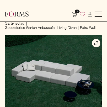
0
Start
Outdoor
Garten- und Terrassenmöbel
Gartensofas
Gepolstertes Garten Anbausofa | Living Divani | Extra Wall