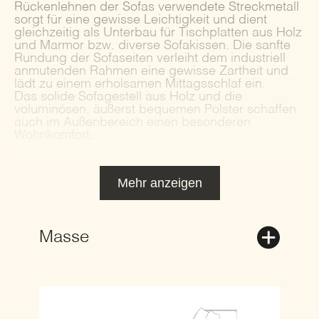
Rückenlehnen der Sofas verwendete Streckmetall
sorgt für eine gewisse Leichtigkeit und dient
gleichzeitig als Unterbau für Tischplatten aus Holz
und Marmor bzw. diverse Sofakissen. Die sanfte
Rundung der Sofaseiten verleiht dem industriell
anmutenden Rahmen eine gewisse Zartheit und
lädt zu einem erholsamen Mittagsschlaf ein.
Das solide Sofagestell aus Holz und die
voluminösen, äußerst bequemen Polster schaffen
auch im Außenbereich einen besonderen
Wohnkomfort.
Mehr anzeigen
Masse