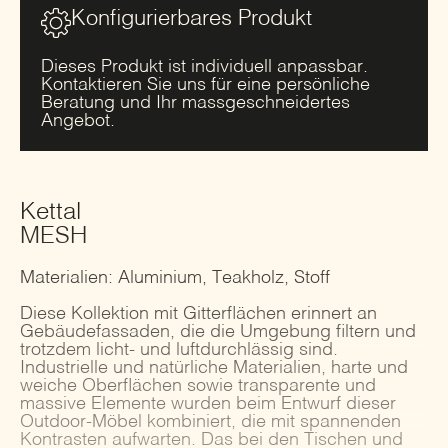
Konfigurierbares Produkt
Dieses Produkt ist individuell anpassbar.
Kontaktieren Sie uns für eine persönliche
Beratung und Ihr massgeschneidertes
Angebot.
Kettal
MESH
Materialien: Aluminium, Teakholz, Stoff
Diese Kollektion mit Gitterflächen erinnert an
Gebäudefassaden, die die Umgebung filtern und
trotzdem licht- und luftdurchlässig sind.
Industrielle und natürliche Materialien, harte und
weiche Oberflächen sowie transparente und
massive Elemente wurden beim Entwurf dieser
Outdoor-Möbel kombiniert, die mit spannenden
Kontrasten aufwarten. Das bei den Tischen und