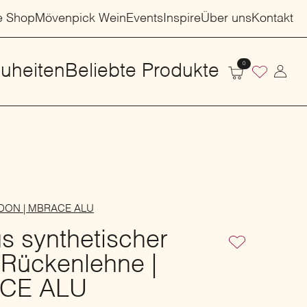
e Shop
Mövenpick Wein
Events
Inspire
Über uns
Kontakt
0
uheiten
Beliebte Produkte
 DEDON | MBRACE ALU
s synthetischer
 Rückenlehne |
CE ALU