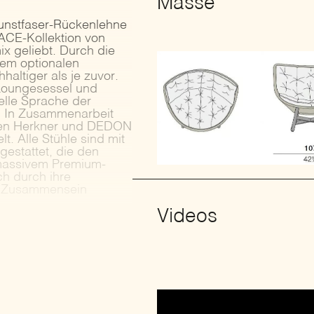
Masse
Kunstfaser-Rückenlehne
ACE-Kollektion von
x geliebt. Durch die
em optionalen
altiger als je zuvor.
 Loungesessel und
uelle Sprache der
n. In Zusammenarbeit
aben Herkner und DEDON
t. Alle Stühle sind mit
gestattet, die den
 massivem Premium-
h durch ihre
as Zusammensein
Videos