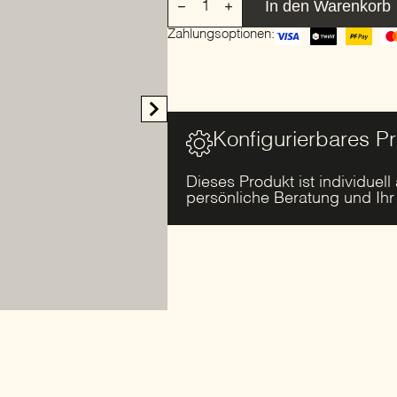
In den Warenkorb
aus
synthetischer
Zahlungsoptionen:
Faser
mit
hoher
Rückenlehne
|
DEDON
|
Konfigurierbares P
MBRACE
ALU
Dieses Produkt ist individuell
Menge
persönliche Beratung und Ih