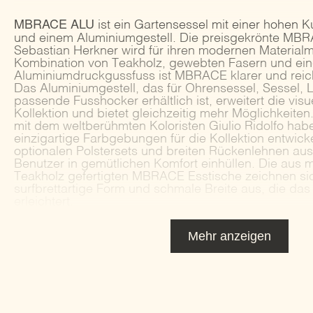
MBRACE ALU
ist ein Gartensessel mit einer hohen 
und einem Aluminiumgestell. Die preisgekrönte MBR
Sebastian Herkner wird für ihren modernen Materialmi
Kombination von Teakholz, gewebten Fasern und ein
Aluminiumdruckgussfuss ist MBRACE klarer und reichh
Das Aluminiumgestell, das für Ohrensessel, Sessel,
passende Fusshocker erhältlich ist, erweitert die vis
Kollektion und bietet gleichzeitig mehr Möglichkeite
mit dem weltberühmten Koloristen Giulio Ridolfo h
einzigartige Farbgebungen für die Kollektion entwickel
optionalen Polstersets und breiten Rückenlehnen aus
Benutzer in gemütlichen Komfort einhüllen. Die aus
Teakholz gefertigten MBRACE Esstische zeichnen sic
surfbrettartige Form und schmale Breite aus, die d
erleichtert.
Mehr anzeigen