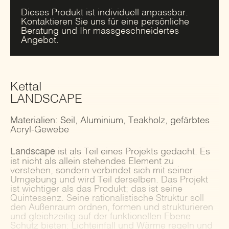
Dieses Produkt ist individuell anpassbar.
Kontaktieren Sie uns für eine persönliche
Beratung und Ihr massgeschneidertes
Angebot.
Kettal
LANDSCAPE
Materialien: Seil, Aluminium, Teakholz, gefärbtes
Acryl-Gewebe
Landscape
ist als Teil eines Projekts gedacht. Es
ist nicht als allein stehendes Element zu
verstehen, sondern verbindet sich mit seiner
Umgebung und wird Teil derselben. Das Projekt
ist wichtiger als das Produkt; das ist seine
Quintessenz. Seine rationalistische Struktur soll
den Außenraum ordnen, formen und strukturieren
und gleichzeitig auf der funktionellen Ebene
Schutz bieten: Lichteinfall und Wärme regeln und