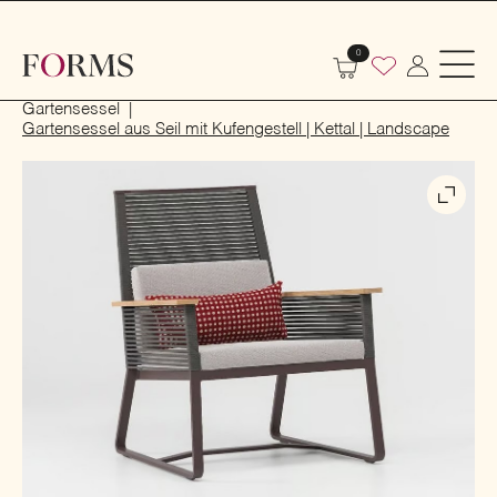
0
Start
Outdoor
Garten- und Terrassenmöbel
Gartensessel
Gartensessel aus Seil mit Kufengestell | Kettal | Landscape