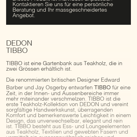
Kontaktieren Sie uns für eine persönliche
Beratung und Ihr massgeschneidertes
Angebot.
DEDON
TIBBO
TIBBO ist eine Gartenbank aus Teakholz, die in
zwei Grössen erhältlich ist.
Die renommierten britischen Designer Edward
TIBBO
Barber und Jay Osgerby entwarfen
für eine
Zeit, in der Innen- und Aussenbereiche immer
mehr miteinander verschmelzen. TIBBO ist die
erste Teakholz-Kollektion von DEDON und vereint
sorgfältige Handwerkskunst, überragenden
Komfort und bemerkenswerte Leichtigkeit in einem
Design, das unverwechselbar, elegant und rein
ist. TIBBO besteht aus Ess- und Loungeelementen
aus Teakholz, Textilien und gewebten Fasern und