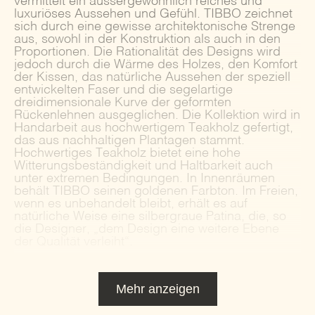
vermittelt ein aussergewöhnlich reiches und
luxuriöses Aussehen und Gefühl. TIBBO zeichnet
sich durch eine gewisse architektonische Strenge
aus, sowohl in der Konstruktion als auch in den
Proportionen. Die Rationalität des Designs wird
jedoch durch die Wärme des Holzes, den Komfort
der Kissen, das natürliche Aussehen der speziell
entwickelten Faser und die segelartige
dreidimensionale Kurve der geformten
Rückenlehnen ausgeglichen. Die Kollektion wird in
Handarbeit aus hochwertigem Teakholz gefertigt,
das aus nachhaltigen Plantagen stammt.
Hochwertiges Teakholz bietet eine hohe
Witterungsbeständigkeit und Haltbarkeit auch
unter extremen Bedingungen. In Innenräumen
behält TIBBO seinen goldenen Farbton. Im Freien,
wenn es unbehandelt bleibt, erhält es auf
natürliche Weise eine silbergraue Patina, die, so
die Designer, „dem Design eine weitere Ebene
der Qualität verleiht“.
Mehr anzeigen