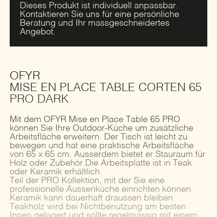
Dieses Produkt ist individuell anpassbar.
Kontaktieren Sie uns für eine persönliche
Beratung und Ihr massgeschneidertes
Angebot.
OFYR
MISE EN PLACE TABLE CORTEN 65
PRO DARK
Mit dem OFYR Mise en Place Table 65 PRO
können Sie Ihre Outdoor-Küche um zusätzliche
Arbeitsfläche erweitern. Der Tisch ist leicht zu
bewegen und hat eine praktische Arbeitsfläche
von 65 x 65 cm. Ausserdem bietet er Stauraum für
Holz oder Zubehör.Die Arbeitsplatte ist in Teak
oder Keramik erhältlich.
Teil der PRO Kollektion, mit der Sie eine
professionelle Aussenküche einrichten können.
Keramik kann dauerhaft draussen bleiben.
Teakholz wird bei Nichtbenutzung am besten
Innen gelagert und sollte regelmässig mit einem