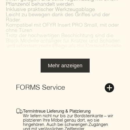
Pflanzenöl behandelt werden.
Inklusive praktischer Werkzeugablage.
Leicht zu bewegen dank des Griffes und der
Räder.
Kompatibel mit OFYR Insert PRO Small, mit oder
ohne Türen.
Trotz der hochwertigen Beschichtung sind die
Black Modelle anfälliger für Kratzer und Schäden
und erfordern mehr Pflege als die Corten-Modelle.
Mehr anzeigen
FORMS Service
Termintreue Lieferung & Platzierung
Wir liefern nicht nur bis zur Bordsteinkante – wir
platzieren Ihre Möbel genau dort, wo sie
hingehören. Auch bei schwierigen Zugängen
und mit verlässlichen Zeitfenster