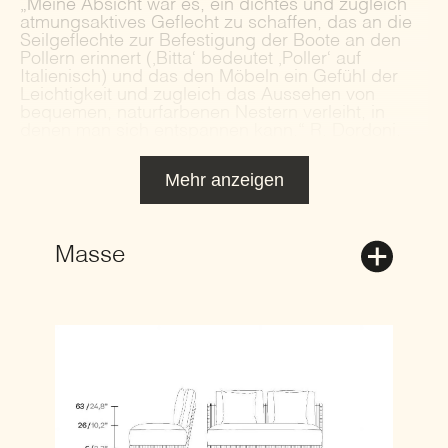
„Meine Absicht war es, ein dichtes und zugleich
atmungsaktives Geflecht zu schaffen, das an die
Seilgeflechte zur Befestigung der Boote an den
Pollern erinnert (‚Bitta‘ bedeutet ‚Poller‘ auf
Italienisch) und das den Möbeln ein Gefühl der
Leichtigkeit und zugleich das Aussehen von
bequemen, naturfarbenen Nestern verleiht, in
denen man sich entspannen kann.“ R. Dordoni.
Mehr anzeigen
Masse