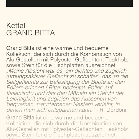
Kettal
GRAND BITTA
Grand Bitta
ist eine warme und bequeme
Kollektion, die sich durch die Kombination von
Alu-Gestellen mit Polyester-Geflechten, Teakholz
sowie Stein für die Tischplatten auszeichnet.
„Meine Absicht war es, ein dichtes und zugleich
atmungsaktives Geflecht zu schaffen, das an die
Seilgeflechte zur Befestigung der Boote an den
Pollern erinnert (‚Bitta‘ bedeutet ‚Poller‘ auf
Italienisch) und das den Möbeln ein Gefühl der
Leichtigkeit und zugleich das Aussehen von
bequemen, naturfarbenen Nestern verleiht, in
denen man sich entspannen kann.“ -
R. Dordoni.
Grand Bitta
ist eine warme und bequeme
Kollektion, die sich durch die Kombination von
Alu-Gestellen mit Polyester-Geflechten, Teakholz
sowie Stein für die Tischplatten auszeichnet.