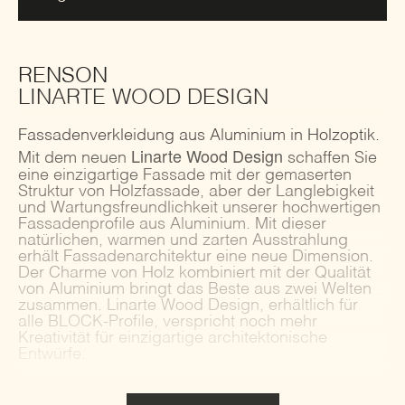
RENSON
LINARTE WOOD DESIGN
Fassadenverkleidung aus Aluminium in Holzoptik.
Linarte Wood Design
Mit dem neuen
schaffen Sie
eine einzigartige Fassade mit der gemaserten
Struktur von Holzfassade, aber der Langlebigkeit
und Wartungsfreundlichkeit unserer hochwertigen
Fassadenprofile aus Aluminium. Mit dieser
natürlichen, warmen und zarten Ausstrahlung
erhält Fassadenarchitektur eine neue Dimension.
Der Charme von Holz kombiniert mit der Qualität
von Aluminium bringt das Beste aus zwei Welten
zusammen. Linarte Wood Design, erhältlich für
alle BLOCK-Profile, verspricht noch mehr
Kreativität für einzigartige architektonische
Entwürfe.