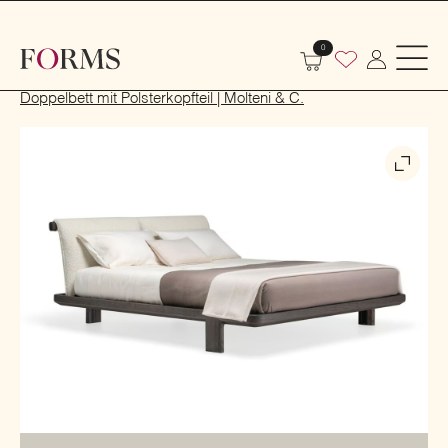
0
Start
Indoor
Schlafbereich und Kinderzimmer
Betten
Doppelbett mit Polsterkopfteil | Molteni & C.