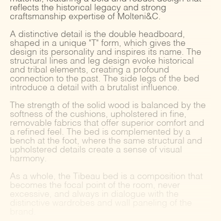
reflects the historical legacy and strong
craftsmanship expertise of Molteni&C.
A distinctive detail is the double headboard,
shaped in a unique "T" form, which gives the
design its personality and inspires its name. The
structural lines and leg design evoke historical
and tribal elements, creating a profound
connection to the past. The side legs of the bed
introduce a detail with a brutalist influence.
The strength of the solid wood is balanced by the
softness of the cushions, upholstered in fine,
removable fabrics that offer superior comfort and
a refined feel. The bed is complemented by a
bench at the foot, where the same structural and
upholstered details create a sense of visual
harmony.
As a whole, the Tibeau bed is a composition that
becomes the focal point of the room, never
excessive, and always in dialogue with the
distinctive wardrobes and wall paneling of the
brand.