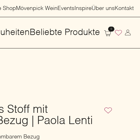
e Shop
Mövenpick Wein
Events
Inspire
Über uns
Kontakt
0
uheiten
Beliebte Produkte
s Stoff mit
zug | Paola Lenti
nehmbarem Bezug