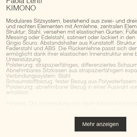
Paola Lenti
KIMONO
Modulares Sitzsystem, bestehend aus zwei- und dreis
und rechten Elementen mit Armlehne, zentralen Ele
Struktur: Stahl, versehen mit elastischen Gurten; Fü
Messing oder Edelstahl, satiniert oder lackiert in de
Grigio Scuro. Abstandshalter aus Kunststoff. Struktu
Federstahl und ABS. Die Rückenlehne passt sich de
ermöglicht dank ihrer elastischen Innenstruktur eine 
Unterstützung.
Polsterung: strapazierfähiges, differenziertes Schau
Abnehmbares Sitzkissen aus strapazierfähigem expa
Verbindungssystem: Stahl
Schaumstoffbezug: fester Bezug aus Polyesterfasern
Polsterung: abnehmbarer Bezug in einer Auswahl von 
erhältlich.
Hinweis: Die Verwendung von losen Kissen wird emp
Mehr anzeigen