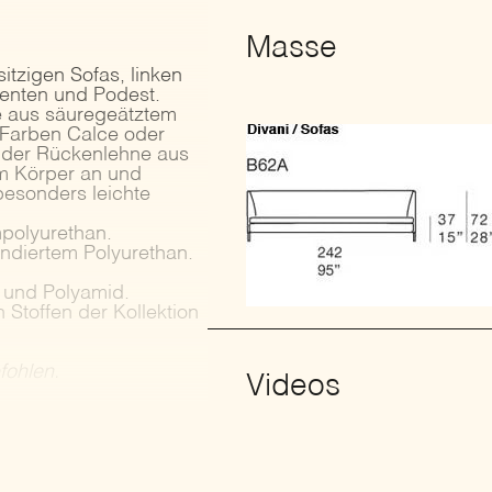
Masse
itzigen Sofas, linken
menten und Podest.
ße aus säuregeätztem
n Farben Calce oder
r der Rückenlehne aus
m Körper an und
besonders leichte
mpolyurethan.
ndiertem Polyurethan.
 und Polyamid.
Stoffen der Kollektion
fohlen.
Videos