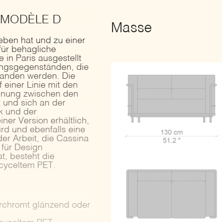
 MODÈLE D
Masse
eben hat und zu einer
für behagliche
in Paris ausgestellt
ungsgegenständen, die
tanden werden. Die
 einer Linie mit den
ennung zwischen den
t und sich an der
k und der
ner Version erhältlich,
wird und ebenfalls eine
er Arbeit, die Cassina
für Design
t, besteht die
ecyceltem PET.
erchromt glänzend oder