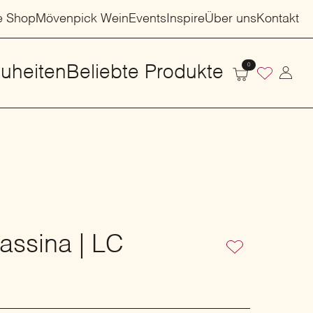
e Shop
Mövenpick Wein
Events
Inspire
Über uns
Kontakt
0
uheiten
Beliebte Produkte
Cassina | LC