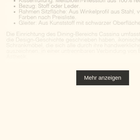
Kissenfüllung: Meltblown-Vliesstoff aus 100% r
Bezug: Stoff oder Leder.
Rahmen Sitzfläche: Aus Winkelprofil aus Stahl, 
Farben nach Preisliste.
Gleiter: Aus Kunststoff mit schwarzer Oberfläche
Die Einrichtung des Dining-Bereichs Cassina umfasst
die Design-Geschichte geschrieben haben, ikonisch
Schrankmöbel, die sich alle durch ihre handwerklich
auszeichnen, in einer untrennbaren Verbindung von Eff
Ästhetik.
Mehr anzeigen