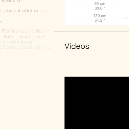
ecyceltem PET
verchromt oder in den
.
 Esstische und Stühle,
e Schreibtische und
e Verarbeitung
Videos
izienz, Stabilität und