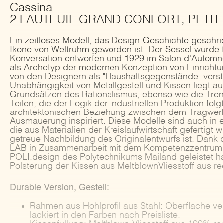
Cassina
2 FAUTEUIL GRAND CONFORT, PETIT
Ein zeitloses Modell, das Design-Geschichte geschri
Ikone von Weltruhm geworden ist. Der Sessel wurde 
Konversation entworfen und 1929 im Salon d'Automne 
als Archetyp der modernen Konzeption von Einricht
von den Designern als "Haushaltsgegenstände" vers
Unabhängigkeit von Metallgestell und Kissen liegt auf
Grundsätzen des Rationalismus, ebenso wie die Tr
Teilen, die der Logik der industriellen Produktion folg
architektonischen Beziehung zwischen dem Tragwer
Ausmauerung inspiriert. Diese Modelle sind auch in ei
die aus Materialien der Kreislaufwirtschaft gefertigt 
getreue Nachbildung des Originalentwurfs ist. Dank d
LAB in Zusammenarbeit mit dem Kompetenzzentrum 
POLI.design des Polytechnikums Mailand geleistet ha
Polsterung der Kissen aus MeltblownVliesstoff aus r
Durable Version, Gestell:
Rahmen aus Hohlprofil aus Stahl: Oberfläche v
lackiert in den Farben nach Preisliste.