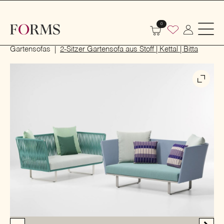
0
Start
Outdoor
Garten- und Terrassenmöbel
Gartensofas
2-Sitzer Gartensofa aus Stoff | Kettal | Bitta