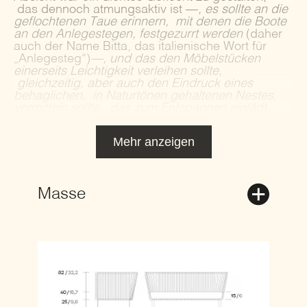
das dennoch atmungsaktiv ist —
, es sollte an die
geflochtenen Taue erinnern, mit denen die Boote
an den Anlegestegen, festgezurrt werden
(daher
auch der Name Bitta, das italienische Wort für
„Anlegesteg“)
—, und das den Möbelstücken
einerseits Leichtigkeit verleihen sollte,
gleichzeitig, aber auch den Eindruck eines
behaglichen, in Naturtönen gehaltenen Nestes,
vermitteln sollte, das zum Entspannen einlädt.
Mehr anzeigen
Masse