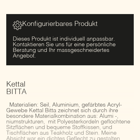
Bitta
Menge
Konfigurierbares Produkt
Dieses Produkt ist individuell anpassbar.
Kontaktieren Sie uns für eine persönliche
Beratung und Ihr massgeschneidertes
Angebot.
Kettal
BITTA
Materialien: Seil, Aluminium, gefärbtes Acryl-
Gewebe Kettal Bitta zeichnet sich durch ihre
besondere Materialkombination aus: Alumi -,
niumstrukturen, mit Polyesterkordeln geflochtene
Sitzflächen und bequeme Stoffkissen, und
Tischflächen aus Teakholz und Stein. Meine
Absicht war ein dichtes Geflecht zu gestalten,