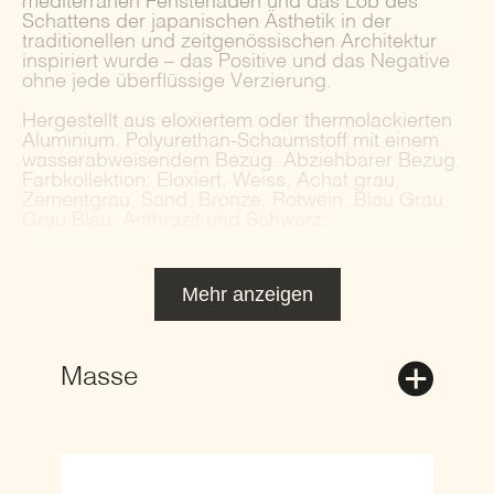
mediterranen Fensterläden und das Lob des
Schattens der japanischen Ästhetik in der
traditionellen und zeitgenössischen Architektur
inspiriert wurde – das Positive und das Negative
ohne jede überflüssige Verzierung.
Hergestellt aus eloxiertem oder thermolackierten
Aluminium. Polyurethan-Schaumstoff mit einem
wasserabweisendem Bezug. Abziehbarer Bezug.
Farbkollektion: Eloxiert, Weiss, Achat grau,
Zementgrau, Sand, Bronze, Rotwein, Blau Grau,
Grau Blau, Anthrazit und Schwarz.
Mehr anzeigen
Masse