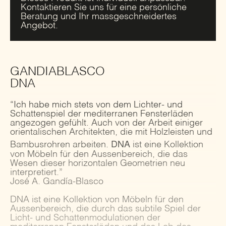
Kontaktieren Sie uns für eine persönliche
Beratung und Ihr massgeschneidertes
Angebot.
GANDIABLASCO
DNA
“Ich habe mich stets von dem Lichter- und
Schattenspiel der mediterranen Fensterläden
angezogen gefühlt. Auch von der Arbeit einiger
orientalischen Architekten, die mit Holzleisten und
DNA
Bambusrohren arbeiten.
ist eine Kollektion
von Möbeln für den Aussenbereich, die das
Wesen dieser horizontalen Geometrien neu
interpretiert.”
José A. Gandía-Blasco
DNA ist eine Kollektion von Möbeln für den
Aussenbereich, die durch das subtile Spiel der
Licht- und Schattenmodulationen der