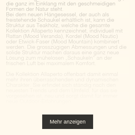
die ganz im Einklang mit den geschmeidigen
Formen der Natur steht.
Bei dem neuen Hängesessel, der auch als
freistehende Schaukel erhältlich ist, kann die
Struktur aus Teakholz, welche die gesamte
Kollektion Allaperto kennzeichnet, individuell mit
Rattan (Mood Veranda), Kordel (Mood Nautic)
oder Etwick-Faser (Mood Mountain) kombiniert
werden. Die grosszügigen Abmessungen und die
solide Struktur machen daraus eine ganz neue
Lösung zum mühelosen „Schaukeln“ an der
frischen Luft bei maximalem Komfort.
Die Kollektion Allaperto offenbart damit einmal
mehr ihren überraschenden und dynamischen
Charakter. Sie erfindet sich ständig nach den
neuesten Trends und dem Umfeld, für das sie
vorgesehen ist, neu und sorgt damit für immer
neue Outdoor-Erfahrungen.
Mehr anzeigen