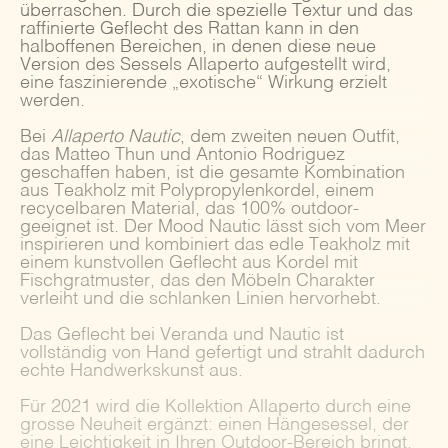
überraschen. Durch die spezielle Textur und das
raffinierte Geflecht des Rattan kann in den
halboffenen Bereichen, in denen diese neue
Version des Sessels Allaperto aufgestellt wird,
eine faszinierende „exotische“ Wirkung erzielt
werden.
Bei
Allaperto Nautic
, dem zweiten neuen Outfit,
das Matteo Thun und Antonio Rodriguez
geschaffen haben, ist die gesamte Kombination
aus Teakholz mit Polypropylenkordel, einem
recycelbaren Material, das 100% outdoor-
geeignet ist. Der Mood Nautic lässt sich vom Meer
inspirieren und kombiniert das edle Teakholz mit
einem kunstvollen Geflecht aus Kordel mit
Fischgratmuster, das den Möbeln Charakter
verleiht und die schlanken Linien hervorhebt.
Das Geflecht bei Veranda und Nautic ist
vollständig von Hand gefertigt und strahlt dadurch
echte Handwerkskunst aus.
Für 2021 wird die Kollektion Allaperto durch eine
grosse Neuheit ergänzt: einen Hängesessel, der
eine Leichtigkeit in Ihren Outdoor-Bereich bringt,