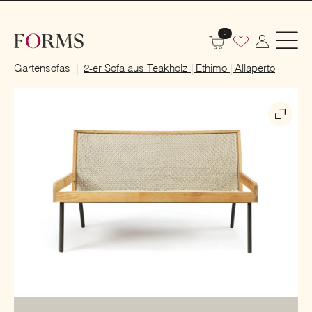
0
Start
Outdoor
Garten- und Terrassenmöbel
Gartensofas
2-er Sofa aus Teakholz | Ethimo | Allaperto