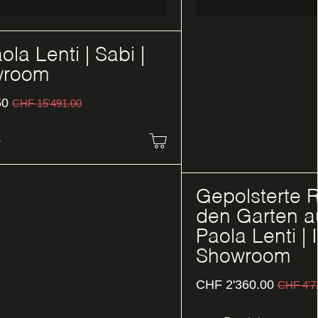
ola Lenti | Sabi |
wroom
50
CHF
15'491.00
Gepolsterte 
den Garten au
Paola Lenti | 
Showroom
CHF
2'360.00
CHF
4'7