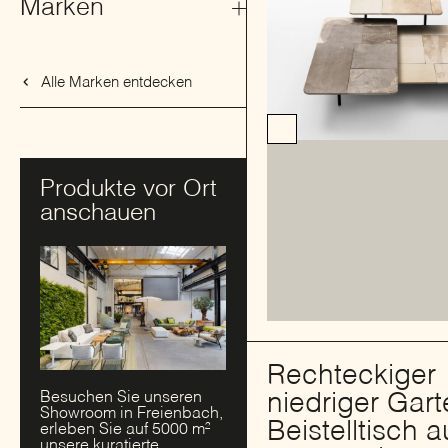
Marken
Alle Marken entdecken
Produkte vor Ort
anschauen
Rechteckiger
Besuchen Sie unseren
niedriger Gart
Showroom in Freienbach,
Beistelltisch a
erleben Sie auf 5000 m²
unsere kuratierte