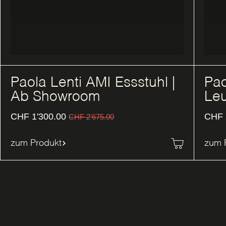
Paola Lenti AMI Essstuhl |
Pao
Ab Showroom
Leu
CHF
1'300.00
CHF
CHF
2'675.00
zum Produkt
zum 