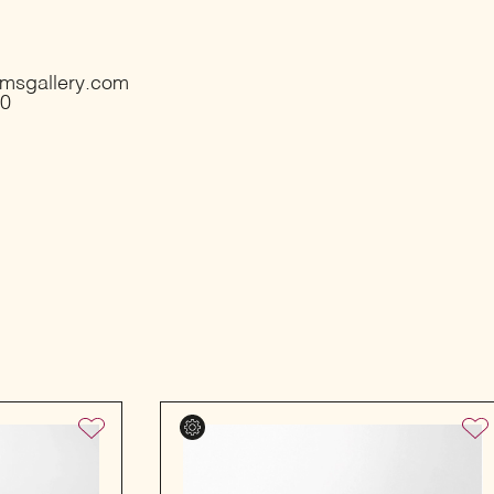
rmsgallery.com
80