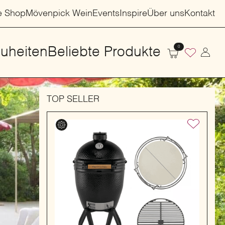
e Shop
Mövenpick Wein
Events
Inspire
Über uns
Kontakt
0
uheiten
Beliebte Produkte
TOP SELLER