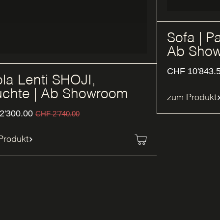
Sofa | Pa
Ab Sho
CHF
10'843.
la Lenti SHOJI,
chte | Ab Showroom
zum Produkt
2'300.00
CHF
2'740.00
Produkt