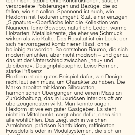
technisch: stabile Unterkonstruktionen, sauber
verarbeitete Polsterungen und Bezüge, die so
fallen, wie sie sollen. Spannend ist auch, wie
Flexform mit Texturen umgeht. Statt einer einzigen
„Signature»-Oberfläche lebt die Kollektion von
Nuancen: feine Gewebe, natürliche Leder, warme
Holzarten, Metallakzente, die eher wie Schmuck
wirken als wie Kälte. Das Resultat ist ein Look, der
sich hervorragend kombinieren lässt, ohne
beliebig zu werden. So entstehen Räume, die sich
modern anfühlen, aber nicht modisch – und genau
das ist der Unterschied zwischen „neu» und
„bleibend». Designphilosophie: Leise Formen,
starke Präsenz
Flexform ist ein gutes Beispiel dafür, wie Design
nicht laut sein muss, um Charakter zu haben. Die
Marke arbeitet mit klaren Silhouetten,
harmonischen Übergängen und einem Mass an
Zurückhaltung, das in luxuriösen Interiors oft am
überzeugendsten wirkt. Man könnte sagen:
Flexform ist wie ein guter Gastgeber. Es steht
nicht im Mittelpunkt, sorgt aber dafür, dass sich
alle wohlfühlen. Das zeigt sich in weichen
Armlehnen, präzisen Nahtbildern, raffinierten
Fussdetails oder in Modulsystemen, die sich an