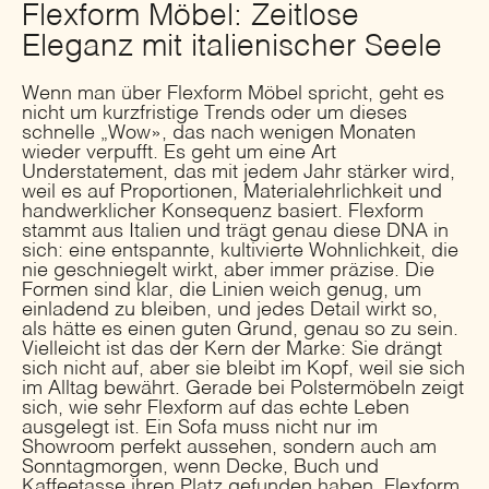
Flexform Möbel: Zeitlose
Eleganz mit italienischer Seele
Wenn man über Flexform Möbel spricht, geht es
nicht um kurzfristige Trends oder um dieses
schnelle „Wow», das nach wenigen Monaten
wieder verpufft. Es geht um eine Art
Understatement, das mit jedem Jahr stärker wird,
weil es auf Proportionen, Materialehrlichkeit und
handwerklicher Konsequenz basiert. Flexform
stammt aus Italien und trägt genau diese DNA in
sich: eine entspannte, kultivierte Wohnlichkeit, die
nie geschniegelt wirkt, aber immer präzise. Die
Formen sind klar, die Linien weich genug, um
einladend zu bleiben, und jedes Detail wirkt so,
als hätte es einen guten Grund, genau so zu sein.
Vielleicht ist das der Kern der Marke: Sie drängt
sich nicht auf, aber sie bleibt im Kopf, weil sie sich
im Alltag bewährt. Gerade bei Polstermöbeln zeigt
sich, wie sehr Flexform auf das echte Leben
ausgelegt ist. Ein Sofa muss nicht nur im
Showroom perfekt aussehen, sondern auch am
Sonntagmorgen, wenn Decke, Buch und
Kaffeetasse ihren Platz gefunden haben. Flexform