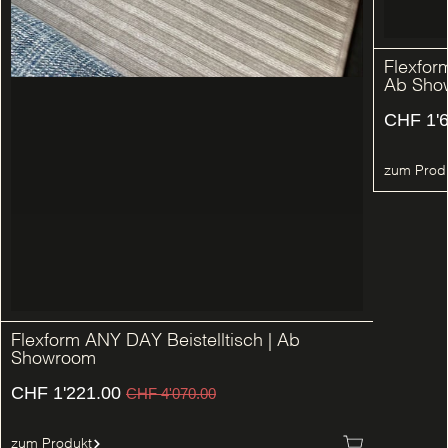
Flexfor
Ab Sho
CHF
1'6
zum Prod
Flexform ANY DAY Beistelltisch | Ab
Showroom
CHF
1'221.00
CHF
4'070.00
zum Produkt