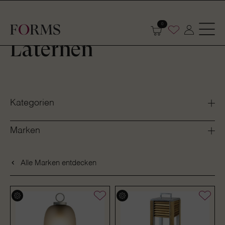
Shop
Outdoor
Garten- und Terrassenmöbel
Laternen
0
Laternen
Kategorien
Marken
Alle Marken entdecken