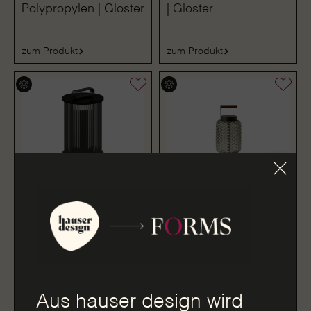
Polypropylen | Gloster
| Gloster
zum Produkt
zum Produkt
Laterne aus
Laterne aus
Aluminium und Glas |
mundgeblasenem
Gloster
Glas | Cassina
Aus hauser design wird