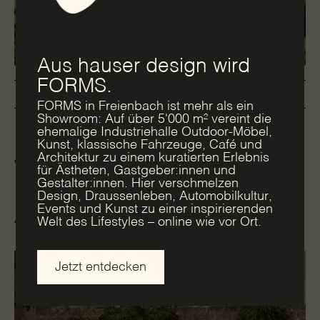
Aus hauser design wird
FORMS.
Entdecken
FORMS in Freienbach ist mehr als ein
Showroom: Auf über 5'000 m² vereint die
ehemalige Industriehalle Outdoor-Möbel,
Kunst, klassische Fahrzeuge, Café und
Architektur zu einem kuratierten Erlebnis
Was bedeutet
für Ästheten, Gastgeber:innen und
Gestalter:innen. Hier verschmelzen
«zeitgenössisch»?
Design, Draussenleben, Automobilkultur,
Events und Kunst zu einer inspirierenden
Allgemein
Events
Inspiration
Welt des Lifestyles – online wie vor Ort.
Jetzt entdecken